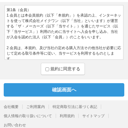
第1条（会員）
1.会員とは本会員規約（以下「本規約」）を承認の上、インターネッ
トを使って株式会社メイクワン（以下「当社」といいます）が運営
する「ザ・メーカーズ（以下「当サイト」）を通じたサービス（以
下「当サービス」）利用のために当サイトへ入会を申し込み、当社
が入会を認めた法人（以下「会員」）のことをいいます。
2.会員は、本規約、及び当社の定める購入方法その他当社が必要に応
じて定める取引条件等に従い、当サービスを利用するものとしま
す。
規約に同意する
3.会員は、会員資格又はこれらに基づく権利義務を第三者に利用させ
たり、第三者と共用したり、貸与、譲渡、移転、売買、担保設定等
はできないものとします。上記行為に伴う損害について当社は一切
の責任を負いません。
4.当社が会員に付与するログインID及びパスワードは、会員本人が責
任をもって管理するものとします。ログインID及びパスワードの第
会社概要
ご利用案内
特定商取引法に基づく表記
三者による盗用・悪用に伴う損害について、当社は責任を負いませ
ん。
個人情報の取り扱いについて
利用規約
サイトマップ
5.会員は、民法・商法その他日本国の法律に基づき、法律を遵守し商
お問い合わせ