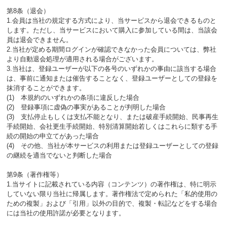
第8条（退会）
1.会員は当社の規定する方式により、当サービスから退会できるものと
します。ただし、当サービスにおいて購入に参加している間は、当該会
員は退会できません。
2.当社が定める期間ログインが確認できなかった会員については、弊社
より自動退会処理が適用される場合がございます。
3.当社は、登録ユーザーが以下の各号のいずれかの事由に該当する場合
は、事前に通知または催告することなく、登録ユーザーとしての登録を
抹消することができます。
(1) 本規約のいずれかの条項に違反した場合
(2) 登録事項に虚偽の事実があることが判明した場合
(3) 支払停止もしくは支払不能となり、または破産手続開始、民事再生
手続開始、会社更生手続開始、特別清算開始若しくはこれらに類する手
続の開始の申立てがあった場合
(4) その他、当社が本サービスの利用または登録ユーザーとしての登録
の継続を適当でないと判断した場合
第9条（著作権等）
1.当サイトに記載されている内容（コンテンツ）の著作権は、特に明示
していない限り当社に帰属します。著作権法で定められた「私的使用の
ための複製」および「引用」以外の目的で、複製・転記などをする場合
には当社の使用許諾が必要となります。