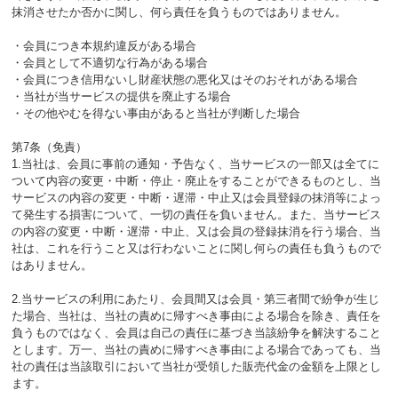
抹消させたか否かに関し、何ら責任を負うものではありません。
・会員につき本規約違反がある場合
・会員として不適切な行為がある場合
・会員につき信用ないし財産状態の悪化又はそのおそれがある場合
・当社が当サービスの提供を廃止する場合
・その他やむを得ない事由があると当社が判断した場合
第7条（免責）
1.当社は、会員に事前の通知・予告なく、当サービスの一部又は全てに
ついて内容の変更・中断・停止・廃止をすることができるものとし、当
サービスの内容の変更・中断・遅滞・中止又は会員登録の抹消等によっ
て発生する損害について、一切の責任を負いません。また、当サービス
の内容の変更・中断・遅滞・中止、又は会員の登録抹消を行う場合、当
社は、これを行うこと又は行わないことに関し何らの責任も負うもので
はありません。
2.当サービスの利用にあたり、会員間又は会員・第三者間で紛争が生じ
た場合、当社は、当社の責めに帰すべき事由による場合を除き、責任を
負うものではなく、会員は自己の責任に基づき当該紛争を解決すること
とします。万一、当社の責めに帰すべき事由による場合であっても、当
社の責任は当該取引において当社が受領した販売代金の金額を上限とし
ます。