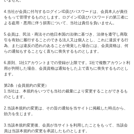
いません。
4.当社が会員に付与するログインID及びパスワードは、会員本人が責任
をもって管理するものとします。ログインID及びパスワードの第三者に
よる盗用・悪用に伴う損害について、当社は責任を負いません。
5.会員は、民法・商法その他日本国の法律に基づき、法律を遵守し商取
引を有効に履行することのできる法人又は個人とし、これに違反する行
為、または違反の恐れのあることが発覚した場合には、会員資格は、何
らの通知もすることなく直ちに喪失するものとします。
6.原則、1社1アカウントまでの登録が上限です。1社で複数アカウント利
用が判明した場合、会員資格は通知をした上で直ちに喪失するものとし
ます。
第2条（会員規約の変更）
1.当社は、本規約をいつでも当社の裁量により変更することができるも
のとします。
2.当該本規約の変更は、その旨の通知を当サイトに掲載した時点から、
効力を生じます。
3.当該本規約変更後、会員が当サイトを利用したことをもって、当該会
員は当該本規約の変更を承認したものとします。