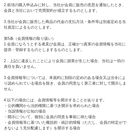
2.前項の購入申込みに対し、当社が会員に販売の意思を通知したとき、
会員と当社において売買契約が成立するものとします。
3.当社が会員に販売した商品の代金の支払方法・条件等は別途定める当
社規定によるものとします。
第5条（会員情報の取り扱い）
1.会員になろうとする者及び会員は、正確かつ真実の会員情報を当社に
提供・登録するものとしまするものとします。
2．上記に違反したことにより会員に損害が生じた場合、当社は一切の
責任を負いません。
3.会員情報等については、本規約に別段の定めのある場合又は法令によ
り認められている場合を除き、会員の同意なく第三者に対して開示しま
せん。
4.以下の場合には、会員情報等を開示することがあります。
・公的機関から法的権限に基づき開示を求められた場合
・当該情報が公知の場合
・開示について、個別に会員の同意を事前に得た場合
・会員情報等に基づいた概括的・統計的情報（ただし、会員の特定がで
きないよう充分配慮します）を開示する場合