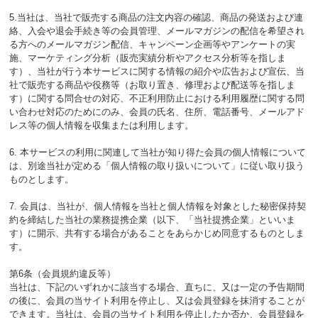
5.当社は、当社で販売する商品の注文内容の確認、商品の発送および連
絡、入会や退会手続き等の会員管理、メールマガジンの配信を希望され
る方へのメールマガジン配信、キャンペーン企画等やアンケートの実
施、マーケティング分析（販売実績分析やアクセス分析等を指しま
す）、当社が行う本サービスに関する情報の紹介や広告および宣伝、当
社で販売する商品や役務等（お取り置き、修理および配送等を指しま
す）に関する問合せの対応、不正利用防止における利用履歴に関する問
い合わせ対応のためにのみ、会員の氏名、住所、電話番号、メールアド
レス等の個人情報を収集または利用します。
6. 本サービスの利用に関連して当社が知り得た会員の個人情報について
は、別途当社が定める「個人情報の取り扱いについて」に従い取り扱う
ものとします。
7. 会員は、当社が、個人情報を当社と個人情報を対象とした秘密保持契
約を締結した当社の業務提携企業（以下、「当社提携企業」といいま
す）に開示、共有する場合があることをあらかじめ同意するものとしま
す。
第6条（会員規約違反等）
当社は、下記のいずれかに該当する場合、直ちに、又は一定の予告期間
の後に、会員の当サイト利用を停止し、又は会員登録を抹消することが
できます。当社は、会員の当サイト利用を停止したか否か、会員登録を