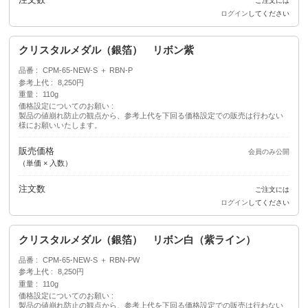
ご注文には
ログイン
してください
クリスタルメダル（銀箔） リボン紫
品番
CPM-65-NEW-S ＋ RBN-P
参考上代
8,250円
重量
110g
価格設定についてのお願い
製品の値崩れ防止の観点から、参考上代を下回る価格設定での販売は行わない
様にお願いいたします。
販売価格
会員のみ公開
（単価 × 入数）
注文数
ご注文には
ログイン
してください
クリスタルメダル（銀箔） リボン白（紫ライン）
品番
CPM-65-NEW-S ＋ RBN-PW
参考上代
8,250円
重量
110g
価格設定についてのお願い
製品の値崩れ防止の観点から、参考上代を下回る価格設定での販売は行わない