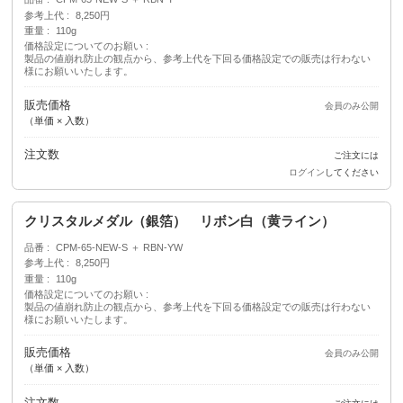
参考上代
8,250円
重量
110g
価格設定についてのお願い
製品の値崩れ防止の観点から、参考上代を下回る価格設定での販売は行わない
様にお願いいたします。
販売価格
会員のみ公開
（単価 × 入数）
注文数
ご注文には
ログイン
してください
クリスタルメダル（銀箔） リボン白（黄ライン）
品番
CPM-65-NEW-S ＋ RBN-YW
参考上代
8,250円
重量
110g
価格設定についてのお願い
製品の値崩れ防止の観点から、参考上代を下回る価格設定での販売は行わない
様にお願いいたします。
販売価格
会員のみ公開
（単価 × 入数）
注文数