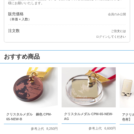
様にお願いいたします。
販売価格
会員のみ公開
（単価 × 入数）
注文数
ご注文には
ログイン
してください
おすすめ商品
クリスタルメダル CPM-65-NEW-
クリスタルメダル 銅色 CPM-
アクリ
AG
65-NEW-B
色有】
参考上代
6,600円
参考上代
8,250円