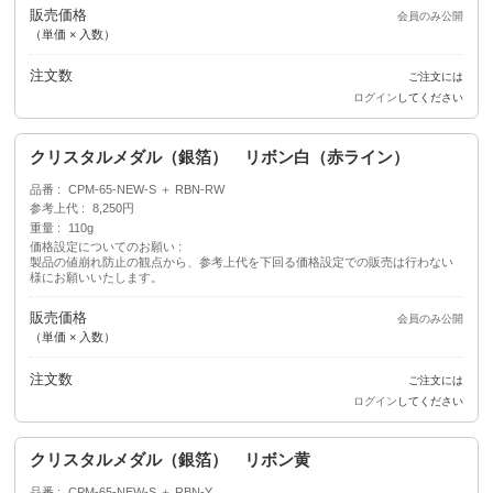
販売価格
会員のみ公開
（単価 × 入数）
注文数
ご注文には
ログイン
してください
クリスタルメダル（銀箔） リボン白（赤ライン）
品番
CPM-65-NEW-S ＋ RBN-RW
参考上代
8,250円
重量
110g
価格設定についてのお願い
製品の値崩れ防止の観点から、参考上代を下回る価格設定での販売は行わない
様にお願いいたします。
販売価格
会員のみ公開
（単価 × 入数）
注文数
ご注文には
ログイン
してください
クリスタルメダル（銀箔） リボン黄
品番
CPM-65-NEW-S ＋ RBN-Y