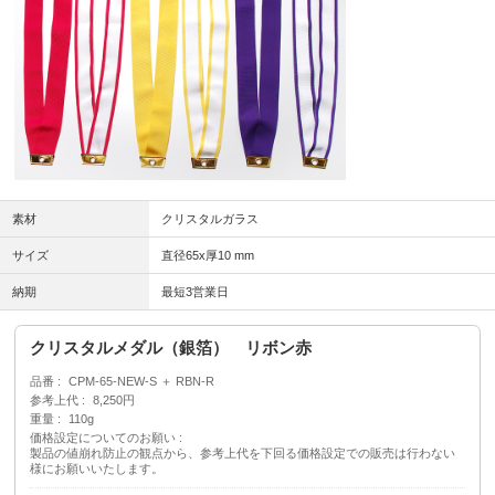
素材
クリスタルガラス
サイズ
直径65x厚10 mm
納期
最短3営業日
クリスタルメダル（銀箔） リボン赤
品番
CPM-65-NEW-S ＋ RBN-R
参考上代
8,250円
重量
110g
価格設定についてのお願い
製品の値崩れ防止の観点から、参考上代を下回る価格設定での販売は行わない
様にお願いいたします。