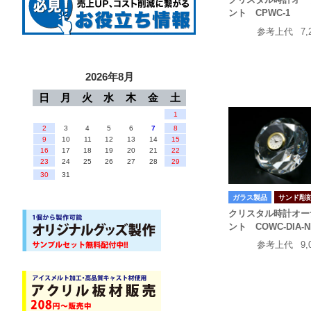
ント CPWC-1
参考上代
7,
2026年8月
日
月
火
水
木
金
土
1
2
3
4
5
6
7
8
9
10
11
12
13
14
15
16
17
18
19
20
21
22
23
24
25
26
27
28
29
30
31
ガラス製品
サンド彫
クリスタル時計オー
ント COWC-DIA-
参考上代
9,