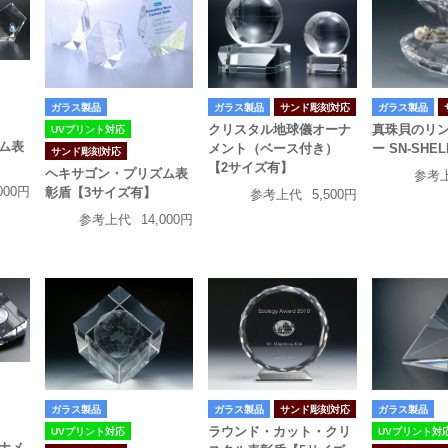
ガラス製品
ガラス製品
サンド彫刻対応
ガラス製品
クリスタル地球儀オーナ
真珠貝のリ
UVプリント対応
ム表
メント（ベース付き）
ー SN-SHEL
サンド彫刻対応
【2サイズ有】
ヘキサゴン・プリズム表
参考
000円
彰盾【3サイズ有】
参考上代
5,500円
参考上代
14,000円
ガラス製品
ガラス製品
ガラス製品
サンド彫刻対応
ラウンド・カット・クリ
UVプリント対
UVプリント対応
ナメ