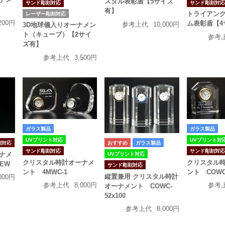
スタル表彰盾【5サイズ
サンド彫刻対
サンド彫刻対応
有】
トライアン
レーザー彫刻対応
200円
ム表彰盾【4
参考上代
10,000円
3D地球儀入りオーナメン
ト（キューブ）【2サイ
参考
ズ有】
参考上代
3,500円
ガラス製品
ガラス製品
UVプリント対応
UVプリント対
刻対応
ガラス製品
サンド彫刻対応
サンド彫刻対
ナメ
UVプリント対応
クリスタル時計オーナメ
クリスタル
NEW
サンド彫刻対応
ント 4MWC-1
ント COWC
縦置兼用 クリスタル時計
000円
参考上代
8,000円
参考
オーナメント COWC-
52x100
参考上代
8,000円