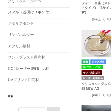
クリスタル・ルーペ
フィー 台座（スト
トタイプ）【3サイ
メダル（首掛けリボン付）
有】
参考上代
8,
メダルスタンド
リングホルダー
アクリル板材
サンドブラスト用商材
ガラス製品
UVプリント対応
CO2レーザー彫刻用商材
サンド彫刻対応
レーザー彫刻対応
UVプリント用商材
クリスタルメダル CP
65-NEW-AG
参考上代
6,
検索