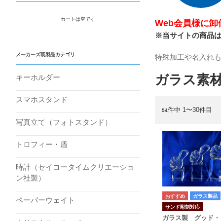
カートは空です
Web会員様に
※当サイトの商品
メーカーズ既製品カテゴリ
特殊加工や名入れ
ガラス素
キーホルダー
スマホスタンド
件中 1〜30件目
54
写真立て（フォトスタンド）
トロフィー・盾
時計（セイコータイムクリエーショ
ン社製）
ガラス製品
ペーパーウェイト
サンド彫刻対応
ガラス製 グッド・