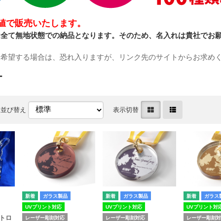
卸値で販売いたします。
は全て無地状態での納品となります。そのため、名入れは貴社でお
も希望する場合は、恐れ入りますが、リンク先のサイトからお求め
材
並び替え
表示切替
ガラス製品
ガラス製品
ガラス
UVプリント対応
UVプリント対応
UVプリント対
トロ
レーザー彫刻対応
レーザー彫刻対応
レーザー彫刻