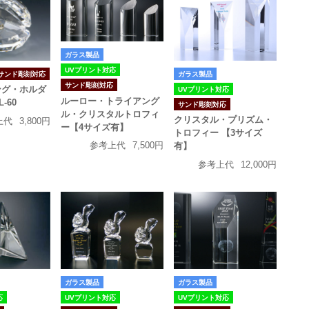
ガラス製品
UVプリント対応
サンド彫刻対応
ガラス製品
サンド彫刻対応
ング・ホルダ
UVプリント対応
ルーロー・トライアング
L-60
サンド彫刻対応
ル・クリスタルトロフィ
クリスタル・プリズム・
上代
3,800円
ー【4サイズ有】
トロフィー 【3サイズ
参考上代
7,500円
有】
参考上代
12,000円
ガラス製品
ガラス製品
応
UVプリント対応
UVプリント対応