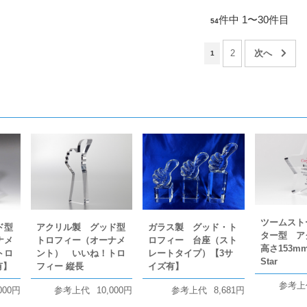
件中 1〜30件目
54
2
1
ツームスト
ド型
アクリル製 グッド型
ガラス製 グッド・ト
ター型 ア
ナメ
トロフィー（オーナメ
ロフィー 台座（スト
高さ153mm 
トロ
ント） いいね！トロ
レートタイプ）【3サ
Star
有】
フィー 縦長
イズ有】
参考上
000円
参考上代
10,000円
参考上代
8,681円