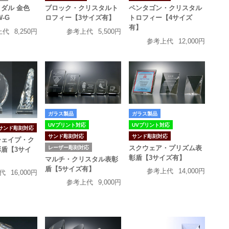
ブロック・クリスタルト
ペンタゴン・クリスタル
ダル 金色
ロフィー【3サイズ有】
トロフィー【4サイズ
W-G
有】
参考上代
5,500円
上代
8,250円
参考上代
12,000円
ガラス製品
ガラス製品
UVプリント対応
UVプリント対応
サンド彫刻対応
サンド彫刻対応
サンド彫刻対応
シェイプ・ク
スクウェア・プリズム表
レーザー彫刻対応
盾【3サイ
彰盾【3サイズ有】
マルチ・クリスタル表彰
盾【5サイズ有】
参考上代
14,000円
代
16,000円
参考上代
9,000円