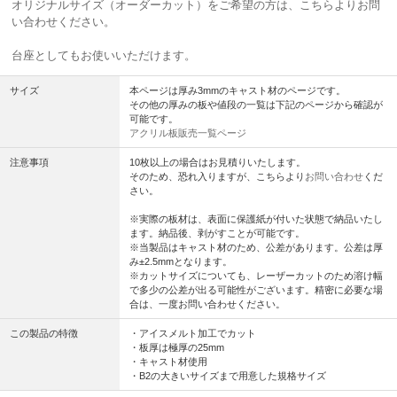
オリジナルサイズ（オーダーカット）をご希望の方は、こちらより
お問
い合わせ
ください。
台座としてもお使いいただけます。
サイズ
本ページは厚み3mmのキャスト材のページです。
その他の厚みの板や値段の一覧は下記のページから確認が
可能です。
アクリル板販売一覧ページ
注意事項
10枚以上の場合はお見積りいたします。
そのため、恐れ入りますが、こちらより
お問い合わせ
くだ
さい。
※実際の板材は、表面に保護紙が付いた状態で納品いたし
ます。納品後、剥がすことが可能です。
※当製品はキャスト材のため、公差があります。公差は厚
み±2.5mmとなります。
※カットサイズについても、レーザーカットのため溶け幅
で多少の公差が出る可能性がございます。精密に必要な場
合は、一度お問い合わせください。
この製品の特徴
・アイスメルト加工でカット
・板厚は極厚の25mm
・キャスト材使用
・B2の大きいサイズまで用意した規格サイズ